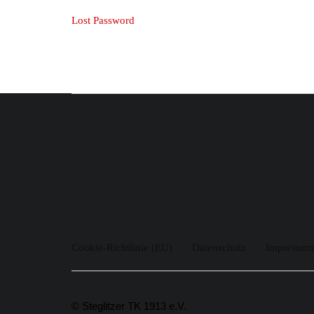
Lost Password
Cookie-Richtlinie (EU)
Datenschutz
Impressum
© Steglitzer TK 1913 e.V.