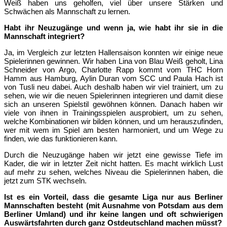
Weiß haben uns geholfen, viel über unsere Stärken und
Schwächen als Mannschaft zu lernen.
Habt ihr Neuzugänge und wenn ja, wie habt ihr sie in die
Mannschaft integriert?
Ja, im Vergleich zur letzten Hallensaison konnten wir einige neue
Spielerinnen gewinnen. Wir haben Lina von Blau Weiß geholt, Lina
Schneider von Argo, Charlotte Rapp kommt vom THC Horn
Hamm aus Hamburg, Aylin Duran vom SCC und Paula Hach ist
von Tusli neu dabei. Auch deshalb haben wir viel trainiert, um zu
sehen, wie wir die neuen Spielerinnen integrieren und damit diese
sich an unseren Spielstil gewöhnen können. Danach haben wir
viele von ihnen in Trainingsspielen ausprobiert, um zu sehen,
welche Kombinationen wir bilden können, und um herauszufinden,
wer mit wem im Spiel am besten harmoniert, und um Wege zu
finden, wie das funktionieren kann.
Durch die Neuzugänge haben wir jetzt eine gewisse Tiefe im
Kader, die wir in letzter Zeit nicht hatten. Es macht wirklich Lust
auf mehr zu sehen, welches Niveau die Spielerinnen haben, die
jetzt zum STK wechseln.
Ist es ein Vorteil, dass die gesamte Liga nur aus Berliner
Mannschaften besteht (mit Ausnahme von Potsdam aus dem
Berliner Umland) und ihr keine langen und oft schwierigen
Auswärtsfahrten durch ganz Ostdeutschland machen müsst?