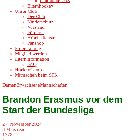
männliche U18
Elternhockey
Unser Club
Der Club
Kinderschutz
Vorstand
Förderer
Arbeitsdienste
Fanshop
Probetraining
Mitglied werden
Elterninformation
FAQ
HockeyCamps
Mitmachen beim STK
Damen
Erwachsene
Mannschaften
Brandon Erasmus vor dem
Start der Bundesliga
27. November 2024
3 Mins read
1378