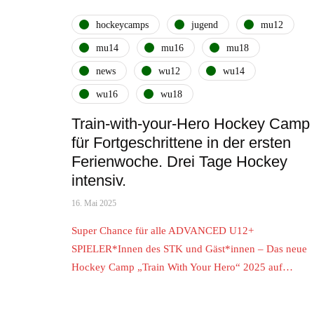
hockeycamps
jugend
mu12
mu14
mu16
mu18
news
wu12
wu14
wu16
wu18
Train-with-your-Hero Hockey Camp
für Fortgeschrittene in der ersten
Ferienwoche. Drei Tage Hockey
intensiv.
16. Mai 2025
Super Chance für alle ADVANCED U12+
SPIELER*Innen des STK und Gäst*innen – Das neue
Hockey Camp „Train With Your Hero“ 2025 auf…