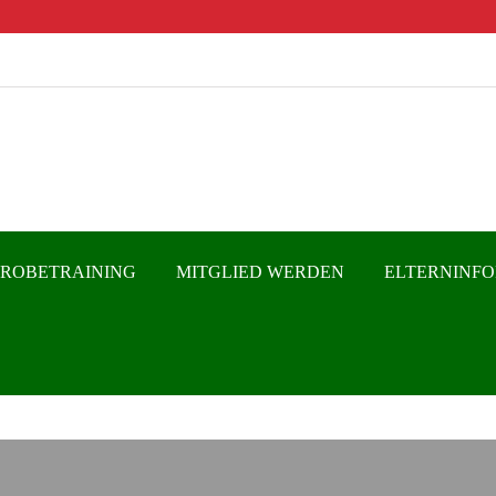
PROBETRAINING
MITGLIED WERDEN
ELTERNINF