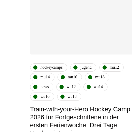
hockeycamps
jugend
mu12
mu14
mu16
mu18
news
wu12
wu14
wu16
wu18
Train-with-your-Hero Hockey Camp
2026 für Fortgeschrittene in der
ersten Ferienwoche. Drei Tage