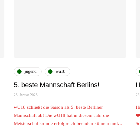
jugend
wu18
5. beste Mannschaft Berlins!
H
26. Januar 2026
23
wU18 schließt die Saison als 5. beste Berliner
Hi
Mannschaft ab! Die wU18 hat in diesem Jahr die
❤️
Meisterschaftsrunde erfolgreich beenden können und…
S