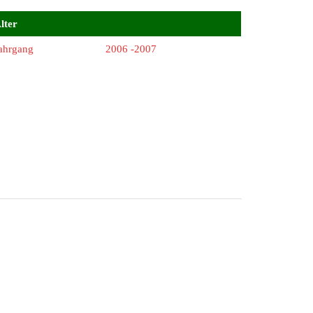
lter
ahrgang
2006 -2007