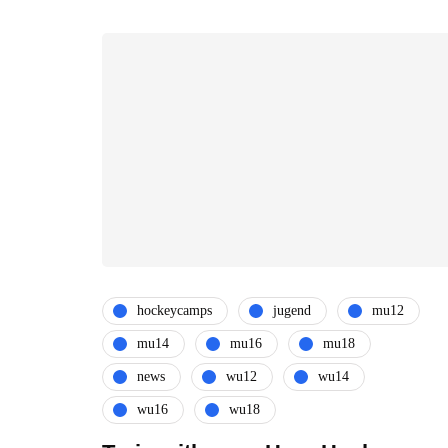
hockeycamps
jugend
mu12
mu14
mu16
mu18
news
wu12
wu14
wu16
wu18