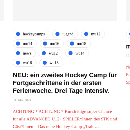
hockeycamps
jugend
mu12
mu14
mu16
mu18
m
news
wu12
wu14
12
wu16
wu18
Na
NEU: ein zweites Hockey Camp für
En
Fortgeschrittene in der ersten
Sp
Ferienwoche. Drei Tage intensiv.
31. Mai 2024
ACHTUNG * ACHTUNG * Kurzfristige super Chance
für alle ADVANCED U12+ SPIELER*Innen des STK und
Gäst*innen – Das neue Hockey Camp „Train…