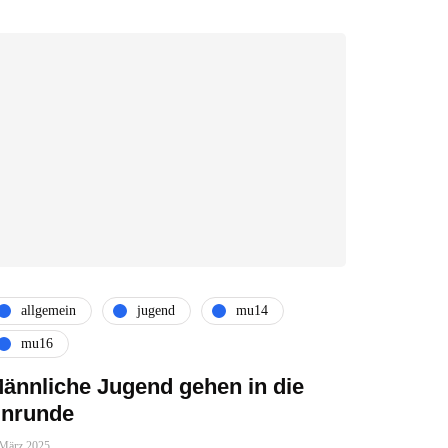
allgemein
jugend
mu14
mu16
ännliche Jugend gehen in die
nrunde
 März 2025