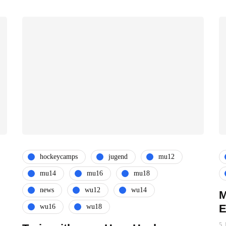
hockeycamps
jugend
mu12
mu14
mu16
mu18
news
wu12
wu14
M
E
wu16
wu18
5.