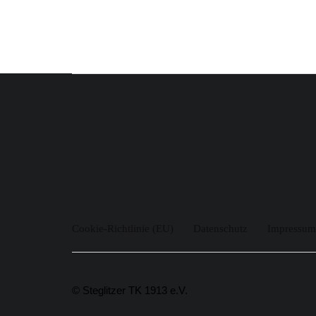
Cookie-Richtlinie (EU)
Datenschutz
Impressum
© Steglitzer TK 1913 e.V.