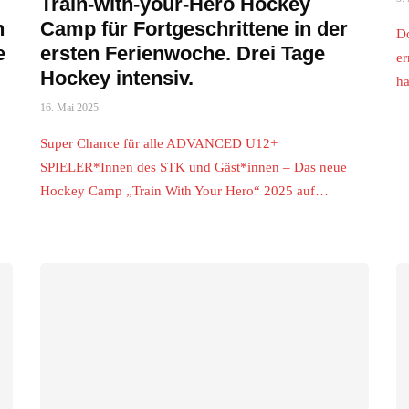
Train-with-your-Hero Hockey
n
Camp für Fortgeschrittene in der
Do
e
ersten Ferienwoche. Drei Tage
er
Hockey intensiv.
h
16. Mai 2025
Super Chance für alle ADVANCED U12+
SPIELER*Innen des STK und Gäst*innen – Das neue
Hockey Camp „Train With Your Hero“ 2025 auf…