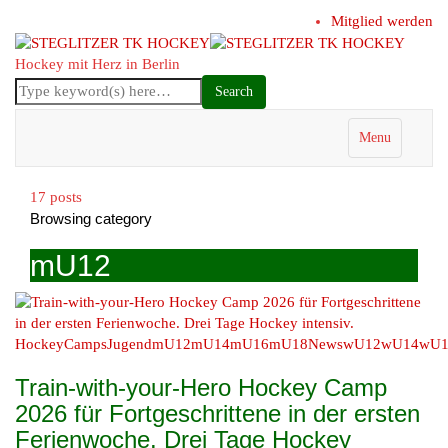
Mitglied werden
Hockey mit Herz in Berlin
Menu
17 posts
Browsing category
mU12
HockeyCamps
Jugend
mU12
mU14
mU16
mU18
News
wU12
wU14
wU1
Train-with-your-Hero Hockey Camp
2026 für Fortgeschrittene in der ersten
Ferienwoche. Drei Tage Hockey