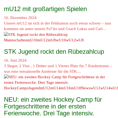
mU12 mit großartigen Spielen
16. Dezember 2024
Unsere mU12 tat sich in der Feldsaison noch etwas schwer – nun
kommen sie unter unsere FsJ`ler und Coach Lukas und Carl…
Mannschaften
mU10
mU12
mU8
wU10
wU12
wU8
STK Jugend rockt den Rübezahlcup
16. Juni 2024
3 Sieger, 2 Vize , 1 Dritter und 1 Vierter Platz für 7 Kinderteams –
was eine sensationelle Ausbeute für die STK…
HockeyCamps
Jugend
mU12
mU14
mU16
mU18
News
wU12
wU14
wU1
NEU: ein zweites Hockey Camp für
Fortgeschrittene in der ersten
Ferienwoche. Drei Tage intensiv.