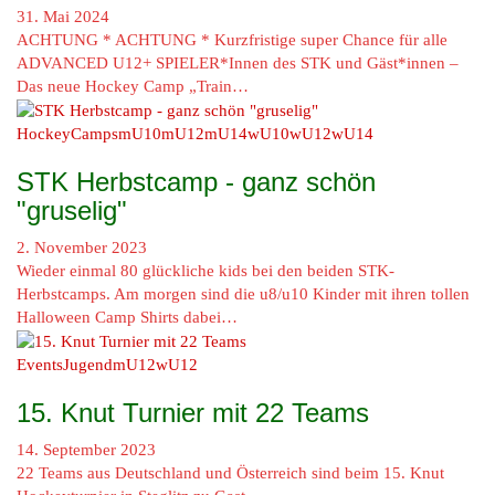
31. Mai 2024
ACHTUNG * ACHTUNG * Kurzfristige super Chance für alle
ADVANCED U12+ SPIELER*Innen des STK und Gäst*innen –
Das neue Hockey Camp „Train…
HockeyCamps
mU10
mU12
mU14
wU10
wU12
wU14
STK Herbstcamp - ganz schön
"gruselig"
2. November 2023
Wieder einmal 80 glückliche kids bei den beiden STK-
Herbstcamps. Am morgen sind die u8/u10 Kinder mit ihren tollen
Halloween Camp Shirts dabei…
Events
Jugend
mU12
wU12
15. Knut Turnier mit 22 Teams
14. September 2023
22 Teams aus Deutschland und Österreich sind beim 15. Knut