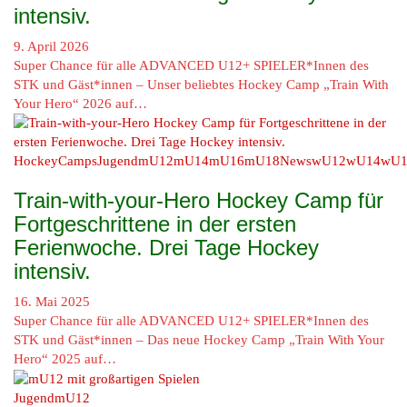
intensiv.
9. April 2026
Super Chance für alle ADVANCED U12+ SPIELER*Innen des
STK und Gäst*innen – Unser beliebtes Hockey Camp „Train With
Your Hero“ 2026 auf…
HockeyCamps
Jugend
mU12
mU14
mU16
mU18
News
wU12
wU14
wU1
Train-with-your-Hero Hockey Camp für
Fortgeschrittene in der ersten
Ferienwoche. Drei Tage Hockey
intensiv.
16. Mai 2025
Super Chance für alle ADVANCED U12+ SPIELER*Innen des
STK und Gäst*innen – Das neue Hockey Camp „Train With Your
Hero“ 2025 auf…
Jugend
mU12