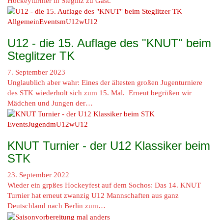
Hockeyturnier in Steglitz zu Gast.
Allgemein
Events
mU12
wU12
U12 - die 15. Auflage des "KNUT" beim
Steglitzer TK
7. September 2023
Unglaublich aber wahr: Eines der ältesten großen Jugenturniere
des STK wiederholt sich zum 15. Mal. Erneut begrüßen wir
Mädchen und Jungen der…
Events
Jugend
mU12
wU12
KNUT Turnier - der U12 Klassiker beim
STK
23. September 2022
Wieder ein grpßes Hockeyfest auf dem Sochos: Das 14. KNUT
Turnier hat erneut zwanzig U12 Mannschaften aus ganz
Deutschland nach Berlin zum…