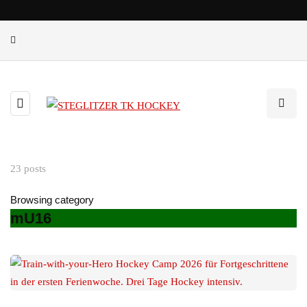
23 posts
Browsing category
mU16