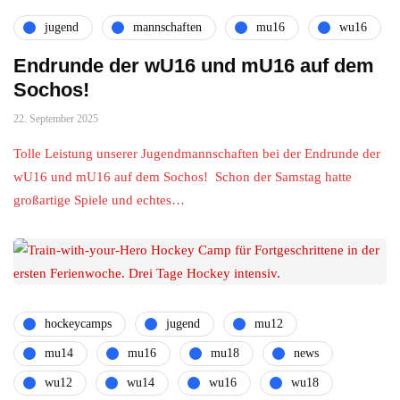
jugend
mannschaften
mu16
wu16
Endrunde der wU16 und mU16 auf dem
Sochos!
22. September 2025
Tolle Leistung unserer Jugendmannschaften bei der Endrunde der
wU16 und mU16 auf dem Sochos! Schon der Samstag hatte
großartige Spiele und echtes…
hockeycamps
jugend
mu12
mu14
mu16
mu18
news
wu12
wu14
wu16
wu18