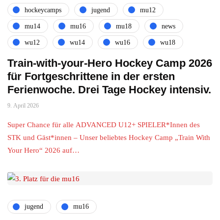
hockeycamps
jugend
mu12
mu14
mu16
mu18
news
wu12
wu14
wu16
wu18
Train-with-your-Hero Hockey Camp 2026
für Fortgeschrittene in der ersten
Ferienwoche. Drei Tage Hockey intensiv.
9. April 2026
Super Chance für alle ADVANCED U12+ SPIELER*Innen des
STK und Gäst*innen – Unser beliebtes Hockey Camp „Train With
Your Hero“ 2026 auf…
jugend
mu16