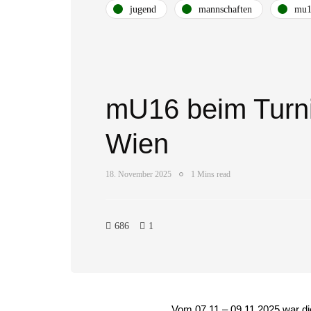
jugend
mannschaften
mu1
mU16 beim Turni
Wien
18. November 2025
1 Mins read
686
1
Vom 07.11 – 09.11.2025 war di