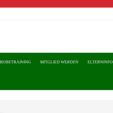
PROBETRAINING
MITGLIED WERDEN
ELTERNINF