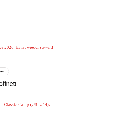
er 2026 Es ist wieder soweit!
ews
ffnet!
der Classic-Camp (U8–U14):