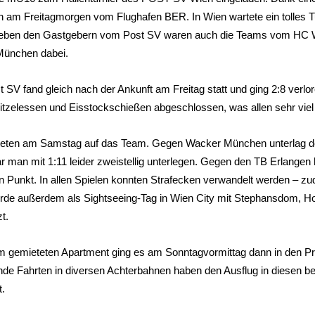
n am Freitagmorgen vom Flughafen BER. In Wien wartete ein tolles T
 Neben den Gastgebern vom Post SV waren auch die Teams vom HC 
ünchen dabei.
 SV fand gleich nach der Ankunft am Freitag statt und ging 2:8 verl
itzelessen und Eisstockschießen abgeschlossen, was allen sehr viel
teten am Samstag auf das Team. Gegen Wacker München unterlag d
an mit 1:11 leider zweistellig unterlegen. Gegen den TB Erlangen h
 Punkt. In allen Spielen konnten Strafecken verwandelt werden – z
de außerdem als Sightseeing-Tag in Wien City mit Stephansdom, H
t.
 gemieteten Apartment ging es am Sonntagvormittag dann in den Pr
de Fahrten in diversen Achterbahnen haben den Ausflug in diesen b
.