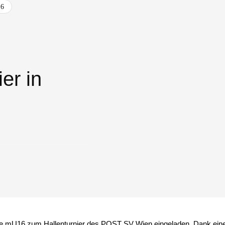
6
er in
e mU16 zum Hallenturnier des POST SV Wien eingeladen. Dank einer 