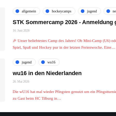
allgemein
hockeycamps
jugend
n
STK Sommercamp 2026 - Anmeldung g
16. Juni 2026
🎉 Unser beliebtestes Camp des Jahres! Ob Mini-Camp (U6) o
Spiel, Spaß und Hockey pur in der letzten Ferienwoche. Eine…
jugend
wu16
wu16 in den Niederlanden
26. Mai 2026
Die wU16 hat mal wieder Pfingsten genutzt um ein Pfingstturn
zu Gast beim HC Tilburg in…