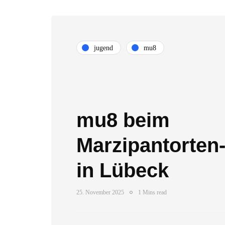
jugend
mu8
mu8 beim
Marzipantorten-
in Lübeck
25. November 2025
1 Mins read