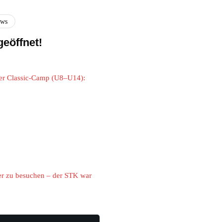
ews
eöffnet!
der Classic-Camp (U8–U14):
ier zu besuchen – der STK war