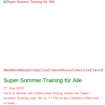
MiniMinis
Minis
mU10
mU12
mU14
mU8
News
wU10
wU12
wU14
wU8
Super-Sommer-Training für Alle
27. Juni 2019
Auch in diesem Jahr findet jeden Freitag wieder das Super-
Sommer-Training statt. Ab ca. 17 Uhr ist das Clubhaus offen und
es kann…