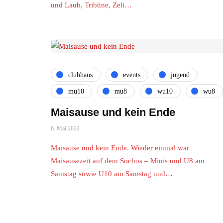
und Laub, Tribüne, Zelt…
clubhaus
events
jugend
mu10
mu8
wu10
wu8
Maisause und kein Ende
6. Mai 2024
Maisause und kein Ende. Wieder einmal war
Maisausezeit auf dem Sochos – Minis und U8 am
Samstag sowie U10 am Samstag und…