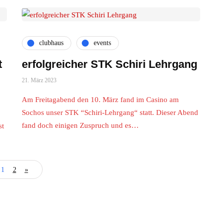
clubhaus
events
t
erfolgreicher STK Schiri Lehrgang
21. März 2023
Am Freitagabend den 10. März fand im Casino am
Sochos unser STK “Schiri-Lehrgang“ statt. Dieser Abend
fand doch einigen Zuspruch und es…
st
1
2
»