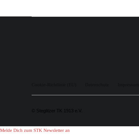
Cookie-Richtlinie (EU)
Datenschutz
Impressum
© Steglitzer TK 1913 e.V.
Melde Dich zum STK Newsletter an