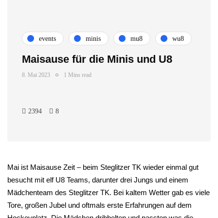
events
minis
mu8
wu8
Maisause für die Minis und U8
8. Mai 2023
1 Mins read
2394
8
Mai ist Maisause Zeit – beim Steglitzer TK wieder einmal gut
besucht mit elf U8 Teams, darunter drei Jungs und einem
Mädchenteam des Steglitzer TK. Bei kaltem Wetter gab es viele
Tore, großen Jubel und oftmals erste Erfahrungen auf dem
Hockeyplatz. Die Mädchen dribbelten und passten was die