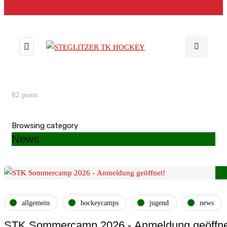
82 posts
Browsing category
News
allgemein
hockeycamps
jugend
news
STK Sommercamp 2026 - Anmeldung geöffne