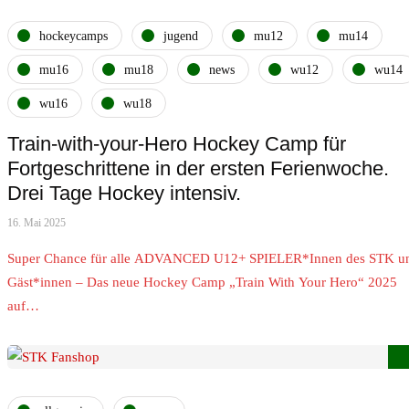
hockeycamps
jugend
mu12
mu14
mu16
mu18
news
wu12
wu14
wu16
wu18
Train-with-your-Hero Hockey Camp für
Fortgeschrittene in der ersten Ferienwoche.
Drei Tage Hockey intensiv.
16. Mai 2025
Super Chance für alle ADVANCED U12+ SPIELER*Innen des STK u
Gäst*innen – Das neue Hockey Camp „Train With Your Hero“ 2025
auf…