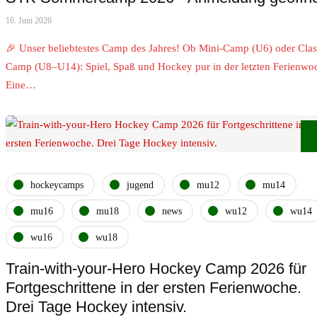
16. Juni 2026
🎉 Unser beliebtestes Camp des Jahres! Ob Mini-Camp (U6) oder Clas
Camp (U8–U14): Spiel, Spaß und Hockey pur in der letzten Ferienwo
Eine…
hockeycamps
jugend
mu12
mu14
mu16
mu18
news
wu12
wu14
wu16
wu18
Train-with-your-Hero Hockey Camp 2026 für
Fortgeschrittene in der ersten Ferienwoche.
Drei Tage Hockey intensiv.