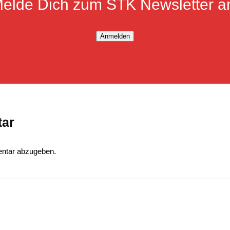
elde Dich zum STK Newsletter a
Anmelden
tar
ntar abzugeben.