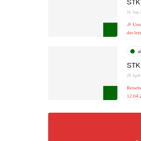
STK 
16. Juni 
🎉 Uns
der le
a
STK 
29. April
Reiseb
12.04.