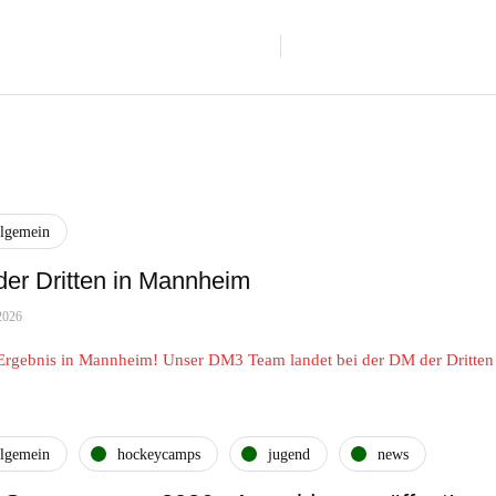
llgemein
er Dritten in Mannheim
2026
 Ergebnis in Mannheim! Unser DM3 Team landet bei der DM der Dritten
…
llgemein
hockeycamps
jugend
news