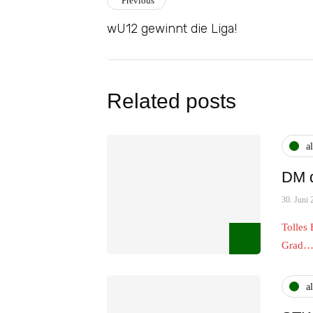
Previous
wU12 gewinnt die Liga!
Related posts
a
DM d
30. Juni 
Tolles
Grad
a