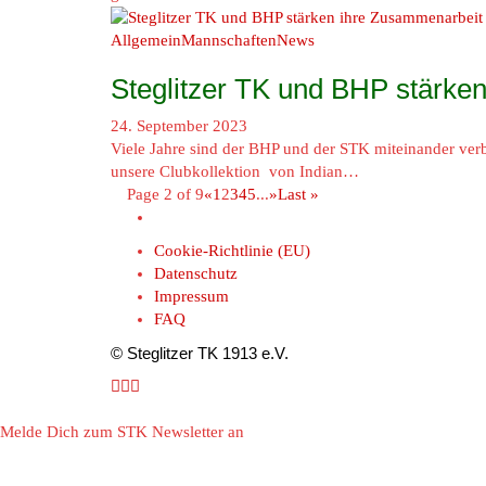
Allgemein
Mannschaften
News
Steglitzer TK und BHP stärke
24. September 2023
Viele Jahre sind der BHP und der STK miteinander ve
unsere Clubkollektion von Indian…
Page 2 of 9
«
1
2
3
4
5
...
»
Last »
Cookie-Richtlinie (EU)
Datenschutz
Impressum
FAQ
© Steglitzer TK 1913 e.V.
Melde Dich zum STK Newsletter an