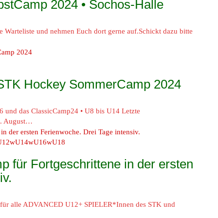
bstCamp 2024 • Sochos-Halle
e Warteliste und nehmen Euch dort gerne auf.Schickt dazu bitte
: STK Hockey SommerCamp 2024
 und das ClassicCamp24 • U8 bis U14 Letzte
0. August…
U12
wU14
wU16
wU18
für Fortgeschrittene in der ersten
iv.
für alle ADVANCED U12+ SPIELER*Innen des STK und