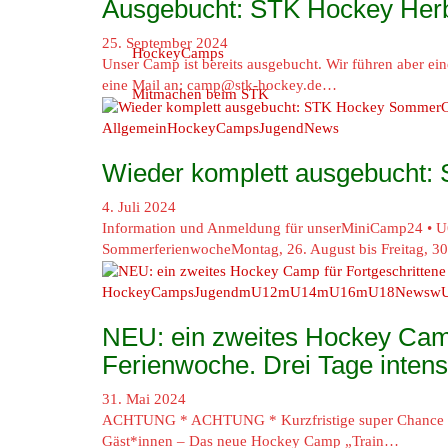
Ausgebucht: STK Hockey Her
25. September 2024
HockeyCamps
Unser Camp ist bereits ausgebucht. Wir führen aber ein
eine Mail an: camp@stk-hockey.de…
Mitmachen beim STK
Allgemein
HockeyCamps
Jugend
News
Wieder komplett ausgebucht
4. Juli 2024
Information und Anmeldung für unserMiniCamp24 • U6
SommerferienwocheMontag, 26. August bis Freitag, 3
HockeyCamps
Jugend
mU12
mU14
mU16
mU18
News
w
NEU: ein zweites Hockey Camp 
Ferienwoche. Drei Tage intens
31. Mai 2024
ACHTUNG * ACHTUNG * Kurzfristige super Chance 
Gäst*innen – Das neue Hockey Camp „Train…