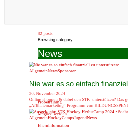
82 posts
Browsing category
News
Unser Club
Allgemein
News
Sponsoren
Nie war es so einfach finanziel
30. November 2024
Online-shoppen & dabei den STK unterstützen? Das geh
Probetraining
„Affiliatemarketing“ Programm von BILDUNGSSPE
Mitglied werden
Allgemein
HockeyCamps
Jugend
News
Elterninformation