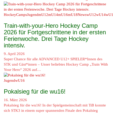
HockeyCamps
Jugend
mU12
mU14
mU16
mU18
News
wU12
wU14
wU1
Train-with-your-Hero Hockey Camp
2026 für Fortgeschrittene in der ersten
Ferienwoche. Drei Tage Hockey
intensiv.
9. April 2026
Super Chance für alle ADVANCED U12+ SPIELER*Innen des
STK und Gäst*innen – Unser beliebtes Hockey Camp „Train With
Your Hero“ 2026 auf…
Jugend
wU16
Pokalsieg für die wu16!
16. März 2026
Pokalsieg für die wu16! In der Spielgemeinschaft mit TiB konnte
sich STK3 in einem super spannenden Finale den Pokalsieg