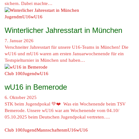
sichern. Dabei machte…
Jugend
mU16
wU16
Winterlicher Jahresstart in München
7. Januar 2026
Verschneiter Jahresstart für unsere U16-Teams in München! Die
wU16 und mU16 waren am ersten Januarwochenende für ein
Testspielturnier in München und haben…
Club 100
Jugend
wU16
wU16 in Bemerode
6. Oktober 2025
STK beim Jugendpokal 💚❤️ Was ein Wochenende beim TSV
Bemerode. Unsere wU16 war am Wochenende vom 04.10/
05.10.2025 beim Deutschen Jugendpokal vertreten….
Club 100
Jugend
Mannschaften
mU16
wU16