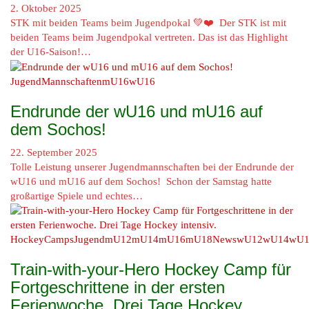
2. Oktober 2025
STK mit beiden Teams beim Jugendpokal 💚❤️ Der STK ist mit
beiden Teams beim Jugendpokal vertreten. Das ist das Highlight
der U16-Saison!…
Jugend
Mannschaften
mU16
wU16
Endrunde der wU16 und mU16 auf
dem Sochos!
22. September 2025
Tolle Leistung unserer Jugendmannschaften bei der Endrunde der
wU16 und mU16 auf dem Sochos! Schon der Samstag hatte
großartige Spiele und echtes…
HockeyCamps
Jugend
mU12
mU14
mU16
mU18
News
wU12
wU14
wU1
Train-with-your-Hero Hockey Camp für
Fortgeschrittene in der ersten
Ferienwoche. Drei Tage Hockey