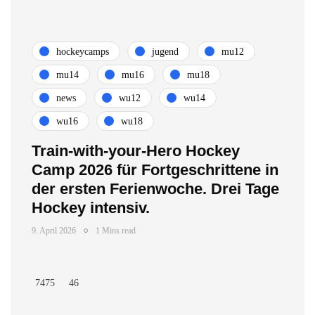
hockeycamps
jugend
mu12
mu14
mu16
mu18
news
wu12
wu14
wu16
wu18
Train-with-your-Hero Hockey
Camp 2026 für Fortgeschrittene in
der ersten Ferienwoche. Drei Tage
Hockey intensiv.
9. April 2026
1 Mins read
7475
46