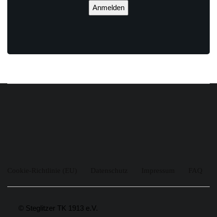
Anmelden
Cookie-Richtlinie (EU)
Datenschutz
Impressum
FAQ
© Steglitzer TK 1913 e.V.