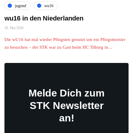
jugend
wu16
wu16 in den Niederlanden
26. Mai 2026
Die wU16 hat mal wieder Pfingsten genutzt um ein Pfingstturnier
zu besuchen – der STK war zu Gast beim HC Tilburg in…
Melde Dich zum
STK Newsletter
an!