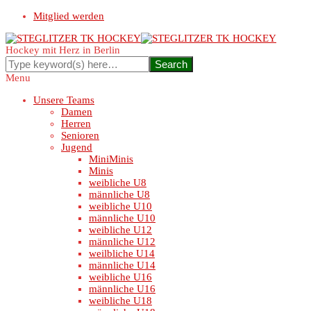
Mitglied werden
Hockey mit Herz in Berlin
Menu
Unsere Teams
Damen
Herren
Senioren
Jugend
MiniMinis
Minis
weibliche U8
männliche U8
weibliche U10
männliche U10
weibliche U12
männliche U12
weilbliche U14
männliche U14
weibliche U16
männliche U16
weibliche U18