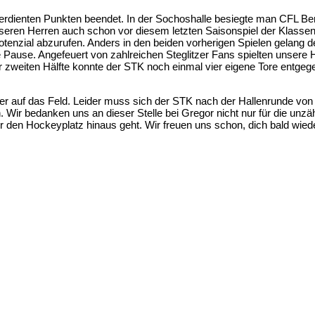
verdienten Punkten beendet. In der Sochoshalle besiegte man CFL Berl
eren Herren auch schon vor diesem letzten Saisonspiel der Klassen
otenzial abzurufen. Anders in den beiden vorherigen Spielen gelang 
ie Pause. Angefeuert von zahlreichen Steglitzer Fans spielten unsere
er zweiten Hälfte konnte der STK noch einmal vier eigene Tore entge
er auf das Feld. Leider muss sich der STK nach der Hallenrunde von
nn. Wir bedanken uns an dieser Stelle bei Gregor nicht nur für die u
über den Hockeyplatz hinaus geht. Wir freuen uns schon, dich bald wi