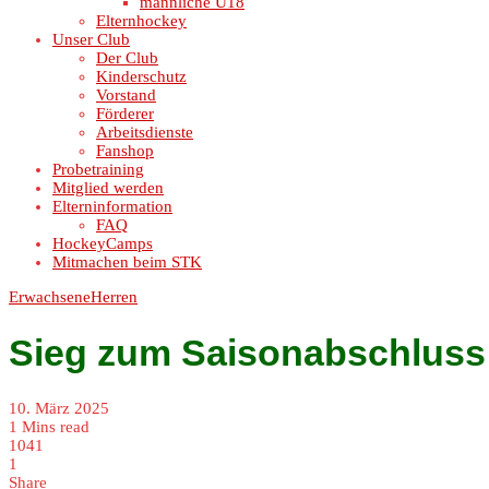
männliche U18
Elternhockey
Unser Club
Der Club
Kinderschutz
Vorstand
Förderer
Arbeitsdienste
Fanshop
Probetraining
Mitglied werden
Elterninformation
FAQ
HockeyCamps
Mitmachen beim STK
Erwachsene
Herren
Sieg zum Saisonabschluss
10. März 2025
1 Mins read
1041
1
Share