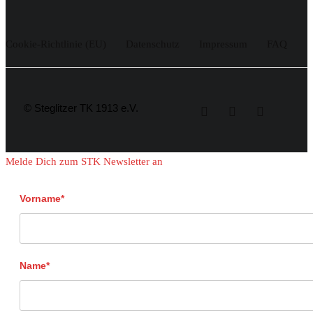
Cookie-Richtlinie (EU)
Datenschutz
Impressum
FAQ
© Steglitzer TK 1913 e.V.
Melde Dich zum STK Newsletter an
Vorname*
Name*