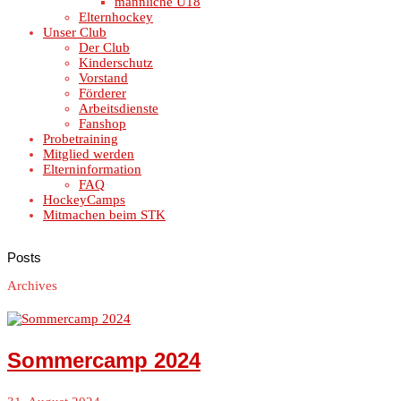
männliche U18
Elternhockey
Unser Club
Der Club
Kinderschutz
Vorstand
Förderer
Arbeitsdienste
Fanshop
Probetraining
Mitglied werden
Elterninformation
FAQ
HockeyCamps
Mitmachen beim STK
Posts
Archives
Sommercamp 2024