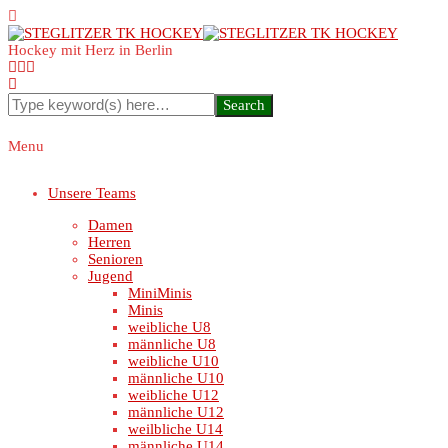
Hockey mit Herz in Berlin
Menu
Unsere Teams
Damen
Herren
Senioren
Jugend
MiniMinis
Minis
weibliche U8
männliche U8
weibliche U10
männliche U10
weibliche U12
männliche U12
weilbliche U14
männliche U14