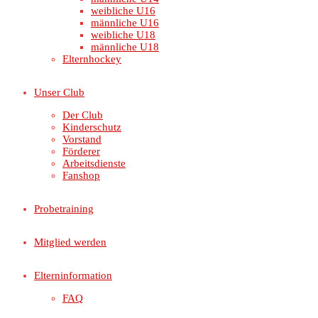
weibliche U16
männliche U16
weibliche U18
männliche U18
Elternhockey
Unser Club
Der Club
Kinderschutz
Vorstand
Förderer
Arbeitsdienste
Fanshop
Probetraining
Mitglied werden
Elterninformation
FAQ