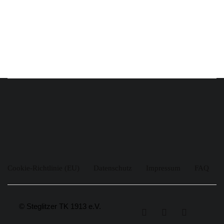
Cookie-Richtlinie (EU)
Datenschutz
Impressum
FAQ
© Steglitzer TK 1913 e.V.