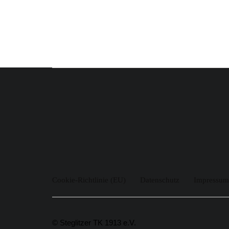
Cookie-Richtlinie (EU)
Datenschutz
Impressum
© Steglitzer TK 1913 e.V.