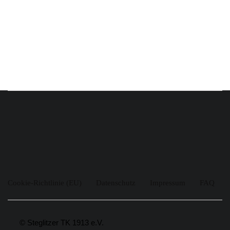
Cookie-Richtlinie (EU)
Datenschutz
Impressum
FAQ
© Steglitzer TK 1913 e.V.