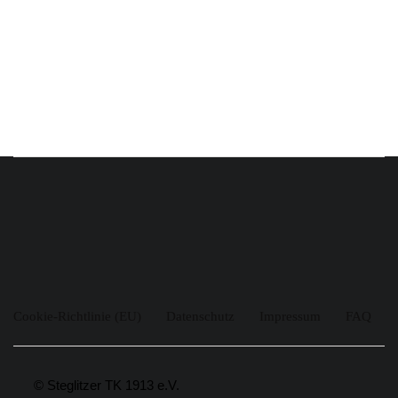
Cookie-Richtlinie (EU)
Datenschutz
Impressum
FAQ
© Steglitzer TK 1913 e.V.