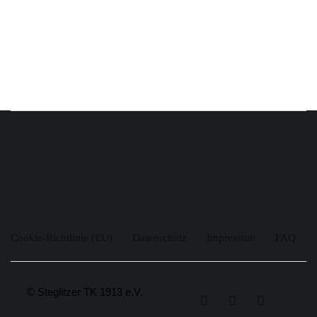
Cookie-Richtlinie (EU)
Datenschutz
Impressum
FAQ
© Steglitzer TK 1913 e.V.