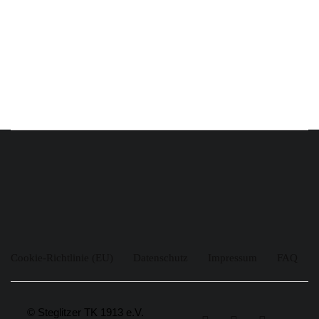
Cookie-Richtlinie (EU)
Datenschutz
Impressum
FAQ
© Steglitzer TK 1913 e.V.