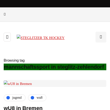
Browsing tag
mannschaftssport in steglitz-zehlendorf
jugend
wu8
wU8 in Bremen