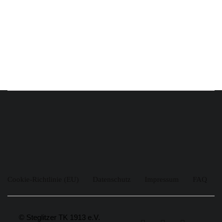
Cookie-Richtlinie (EU)
Datenschutz
Impressum
FAQ
© Steglitzer TK 1913 e.V.