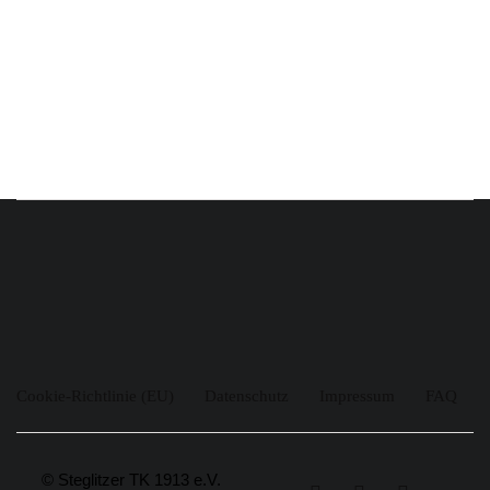
Cookie-Richtlinie (EU)
Datenschutz
Impressum
FAQ
© Steglitzer TK 1913 e.V.