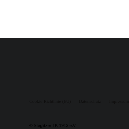
Cookie-Richtlinie (EU)
Datenschutz
Impressum
© Steglitzer TK 1913 e.V.