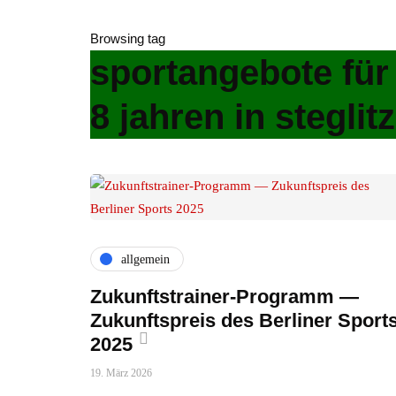
Browsing tag
sportangebote für
8 jahren in steglitz
allgemein
Zukunftstrainer-Programm —
Zukunftspreis des Berliner Sport
2025
19. März 2026