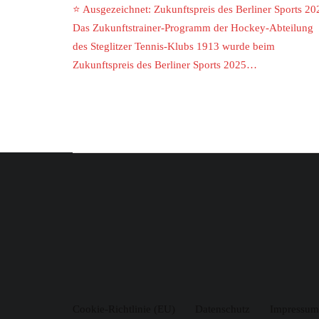
⭐ Ausgezeichnet: Zukunftspreis des Berliner Sports 20
Das Zukunftstrainer-Programm der Hockey-Abteilung
des Steglitzer Tennis-Klubs 1913 wurde beim
Zukunftspreis des Berliner Sports 2025…
Cookie-Richtlinie (EU)
Datenschutz
Impressum