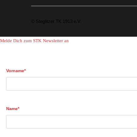
© Steglitzer TK 1913 e.V.
Melde Dich zum STK Newsletter an
Vorname*
Name*