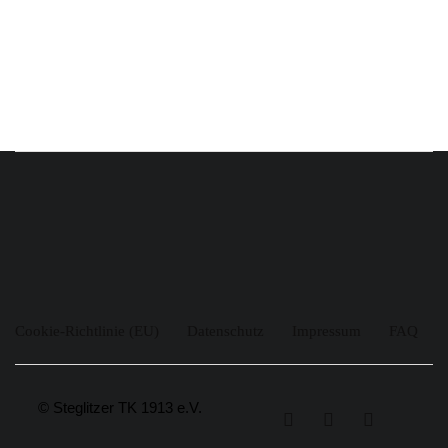
Cookie-Richtlinie (EU)
Datenschutz
Impressum
FAQ
© Steglitzer TK 1913 e.V.