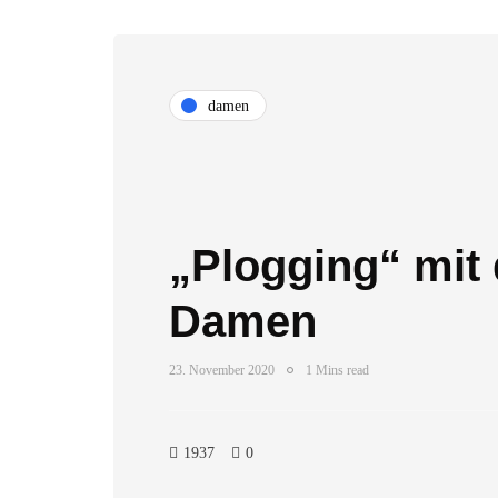
damen
„Plogging“ mit 
Damen
23. November 2020
1 Mins read
1937
0