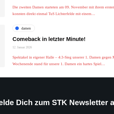
Die zweiten Damen starteten am 09. November mit ihrem ersten 
konnten direkt einmal TuS Lichterfelde mit einem…
damen
Comeback in letzter Minute!
12. Januar 2026
Spektakel in eigener Halle – 4:3-Sieg unserer 1. Damen gege
Wochenende stand für unsere 1. Damen ein hartes Spiel…
elde Dich zum STK Newsletter a