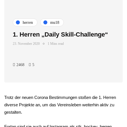
herren
mu18
1. Herren „Daily Skill-Challenge“
23. November 2020
1 Mins read
2468
5
Trotz der neuen Corona Bestimmungen stoßen die 1. Herren
diverse Projekte an, um das Vereinsleben weiterhin aktiv zu
gestalten.
Fortan sind sie auch auf Instagram als stk_hockey_herren