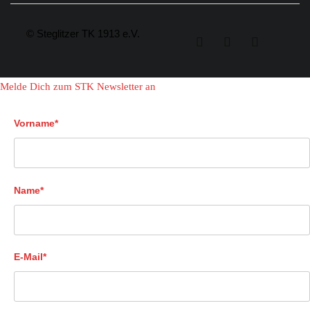
© Steglitzer TK 1913 e.V.
Melde Dich zum STK Newsletter an
Vorname*
Name*
E-Mail*