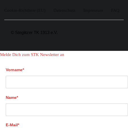
Cookie-Richtlinie (EU)
Datenschutz
Impressum
FAQ
© Steglitzer TK 1913 e.V.
Melde Dich zum STK Newsletter an
Vorname*
Name*
E-Mail*