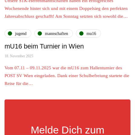
Unsere STK-Herrenmannschaften haben ein erfolgreiches
Wochenende hinter sich und mit einem Doppelsieg den perfekten
Jahresabschluss geschafft! Am Sonntag setzten sich sowohl die…
jugend
mannschaften
mu16
mU16 beim Turnier in Wien
18. November 2025
Vom 07.11 – 09.11.2025 war die mU16 zum Hallenturnier des
POST SV Wien eingeladen. Dank einer Schulbefreiung startete die
Reise für die…
Melde Dich zum