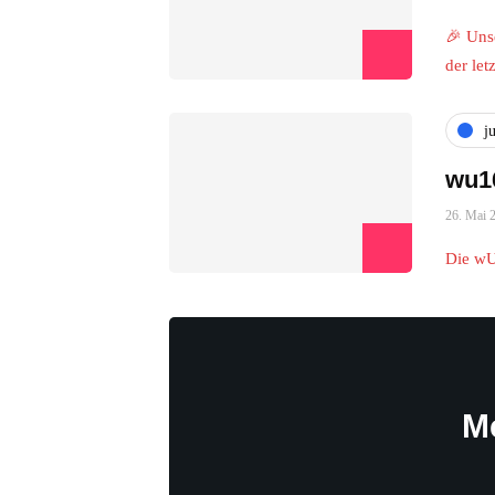
🎉 Uns
der le
j
wu16
26. Mai 
Die wU
M