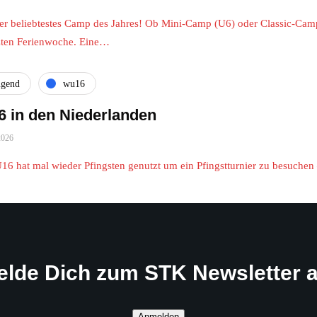
er beliebtestes Camp des Jahres! Ob Mini-Camp (U6) oder Classic-Cam
tzten Ferienwoche. Eine…
ugend
wu16
 in den Niederlanden
2026
16 hat mal wieder Pfingsten genutzt um ein Pfingstturnier zu besuche
elde Dich zum STK Newsletter a
Anmelden