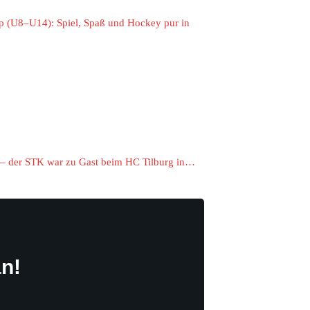
p (U8–U14): Spiel, Spaß und Hockey pur in
n – der STK war zu Gast beim HC Tilburg in…
n!