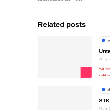
Related posts
e
Unte
29. Juni 
Wir br
steht 
a
STK
16. Juni 