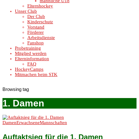
männliche U18
Elternhockey
Unser Club
Der Club
Kinderschutz
Vorstand
Förderer
Arbeitsdienste
Fanshop
Probetraining
Mitglied werden
Elterninformation
FAQ
HockeyCamps
Mitmachen beim STK
Browsing tag
1. Damen
Damen
Erwachsene
Mannschaften
Auftaktsieg für die 1. Damen