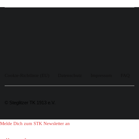
Cookie-Richtlinie (EU)
Datenschutz
Impressum
FAQ
© Steglitzer TK 1913 e.V.
Melde Dich zum STK Newsletter an