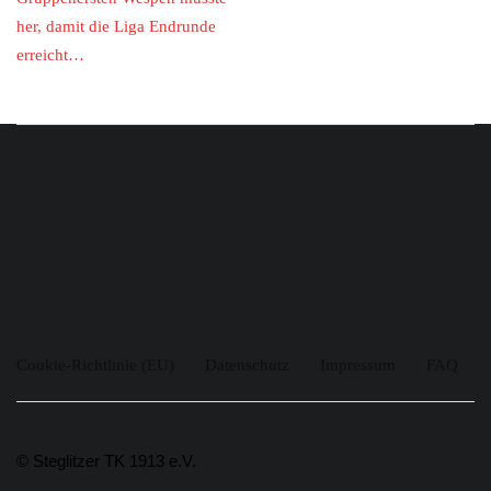
her, damit die Liga Endrunde
erreicht…
Cookie-Richtlinie (EU)
Datenschutz
Impressum
FAQ
© Steglitzer TK 1913 e.V.