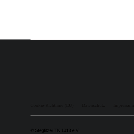
Cookie-Richtlinie (EU)
Datenschutz
Impressum
© Steglitzer TK 1913 e.V.