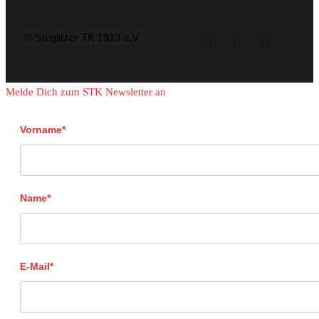
© Steglitzer TK 1913 e.V.
Melde Dich zum STK Newsletter an
Vorname*
Name*
E-Mail*