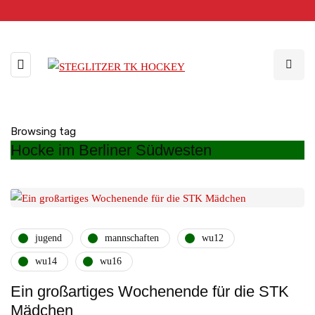
Browsing tag
Hocke im Berliner Südwesten
jugend
mannschaften
wu12
wu14
wu16
Ein großartiges Wochenende für die STK
Mädchen