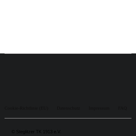
Cookie-Richtlinie (EU)
Datenschutz
Impressum
FAQ
© Steglitzer TK 1913 e.V.