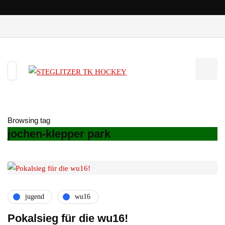
Browsing tag
jochen-klepper park
jugend
wu16
Pokalsieg für die wu16!