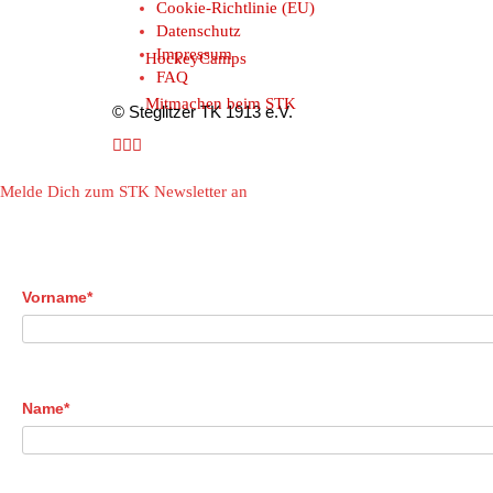
Cookie-Richtlinie (EU)
Datenschutz
Impressum
HockeyCamps
FAQ
Mitmachen beim STK
© Steglitzer TK 1913 e.V.
Melde Dich zum STK Newsletter an
Vorname*
Name*