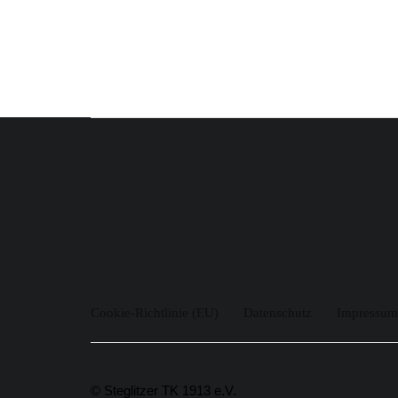
Cookie-Richtlinie (EU)
Datenschutz
Impressum
© Steglitzer TK 1913 e.V.