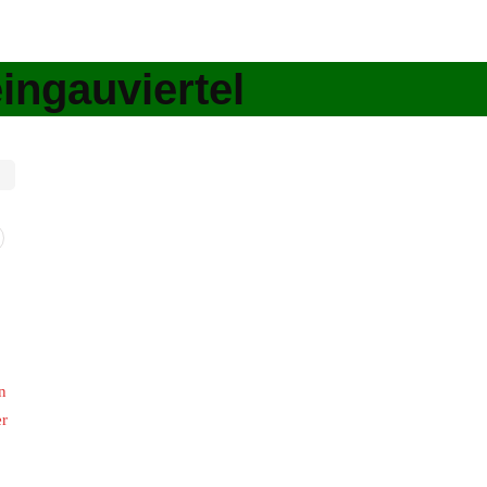
ingauviertel
n
er