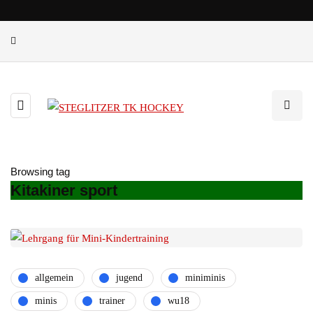
Browsing tag
Kitakiner sport
allgemein
jugend
miniminis
minis
trainer
wu18