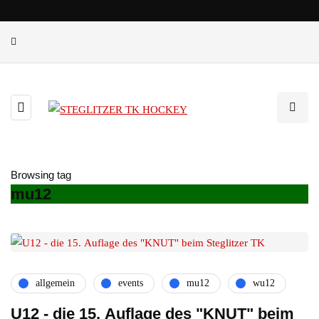
Browsing tag
mu12
allgemein
events
mu12
wu12
U12 - die 15. Auflage des "KNUT" beim