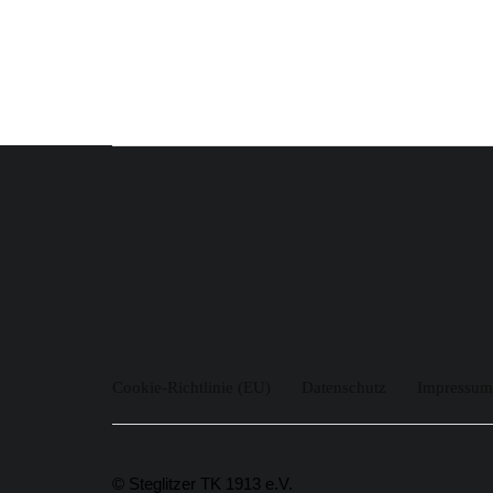
Cookie-Richtlinie (EU)
Datenschutz
Impressum
© Steglitzer TK 1913 e.V.