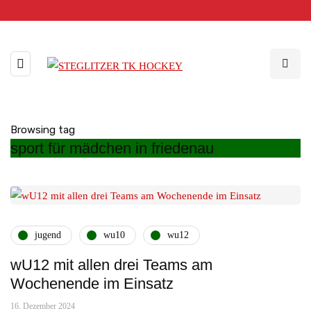
Browsing tag
sport für mädchen in friedenau
jugend
wu10
wu12
wU12 mit allen drei Teams am
Wochenende im Einsatz
16. Dezember 2024