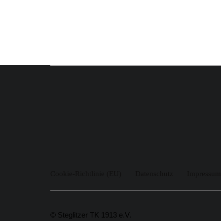
Cookie-Richtlinie (EU)
Datenschutz
Impressum
© Steglitzer TK 1913 e.V.